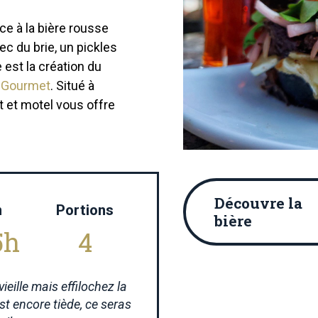
e à la bière rousse
ec du brie, un pickles
 est la création du
n Gourmet
. Situé à
 et motel vous offre
Découvre la
n
Portions
bière
5h
4
ieille mais effilochez la
st encore tiède, ce seras