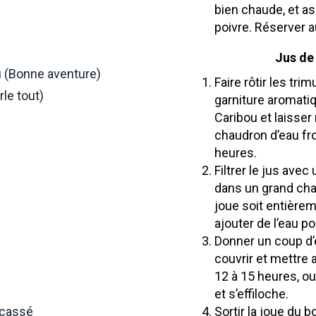
bien chaude, et a
poivre. Réserver au
Jus de
u (Bonne aventure)
Faire rôtir les tr
rle tout)
garniture aromatiq
Caribou et laisser
chaudron d’eau fro
heures.
Filtrer le jus avec
dans un grand chau
joue soit entièrem
ajouter de l’eau po
Donner un coup d’éb
couvrir et mettre
12 à 15 heures, ou
et s’effiloche.
Sortir la joue du b
ncassé