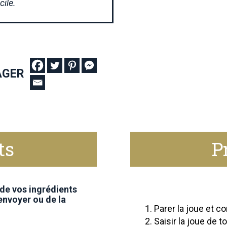
ile.
AGER
ts
P
 de vos ingrédients
’envoyer ou de la
Parer la joue et c
Saisir la joue de 