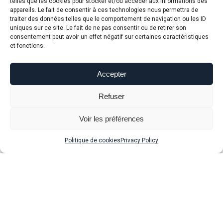
telles que les cookies pour stocker et/ou accéder aux informations des
Jersey hockey Pit
Bretelles Pit
appareils. Le fait de consentir à ces technologies nous permettra de
Caribou
traiter des données telles que le comportement de navigation ou les ID
$
35.00
uniques sur ce site. Le fait de ne pas consentir ou de retirer son
$
120.00
consentement peut avoir un effet négatif sur certaines caractéristiques
et fonctions.
Accepter
Refuser
Voir les préférences
Politique de cookies
Privacy Policy
Tricot en laine
Autocollant pour
voiture
$
240.00
$
2.50
$
200.00