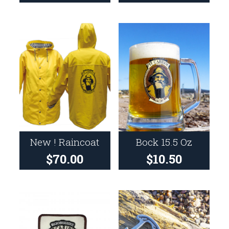
New ! Raincoat
Bock 15.5 Oz
$
70.00
$
10.50