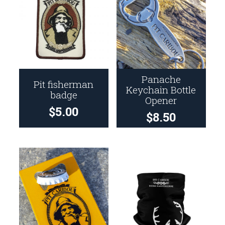
Panache
Pit fisherman
Keychain Bottle
badge
Opener
$
5.00
$
8.50