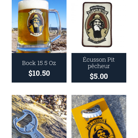
Écusson Pit
Bock 15.5 Oz
pêcheur
$
10.50
$
5.00