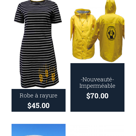
-Nouveauté-
Imperméable
$
70.00
Robe à rayure
$
45.00