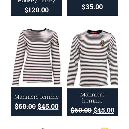
Hockey Jersey
$
35.00
$
120.00
Marinière
Marinière femme
homme
$
60.00
$
45.00
$
60.00
$
45.00