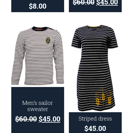
$
60.00
$
45.00
$
8.00
Men’s sailor
sweater
$
60.00
$
45.00
Striped dress
$
45.00