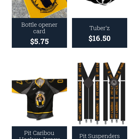
Bottle opener
Tuber’z
card
$
16.50
$
5.75
Pit Caribou
Pit Suspenders