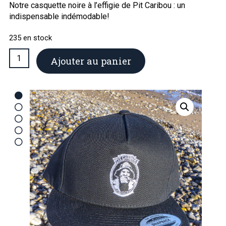
Notre casquette noire à l’effigie de Pit Caribou : un
indispensable indémodable!
235 en stock
quantité
Ajouter au panier
de
Casquette
noire
Pit
Caribou