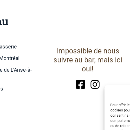
nu
asserie
Impossible de nous
Montréal
suivre au bar, mais ici
oui!
e de L’Anse-à-
s
es
e
Pour offrir 
cookies pour
t
consentir à 
comportement
ou de retire