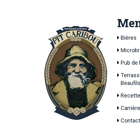
Me
Bières
Microbr
Pub de 
Terrass
Beaufil
Recett
Carrièr
Contac