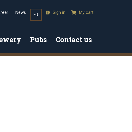
reer
News
Sign in
My cart
FR
rewery
Pubs
Contact us