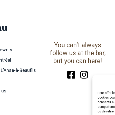
nu
You can’t always
rewery
follow us at the bar,
tréal
but you can here!
 L’Anse-à-Beaufils
 us
Pour offrir 
cookies pour
consentir à 
comportement
ou de retire