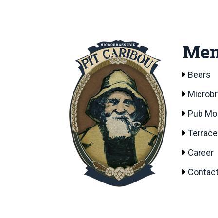
Me
Beers
Microb
Pub Mon
Terrace
Career
Contact