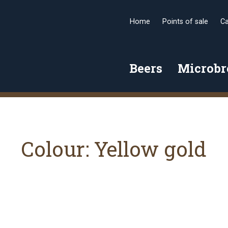
Home
Points of sale
Ca
Beers
Microb
Colour:
Yellow gold