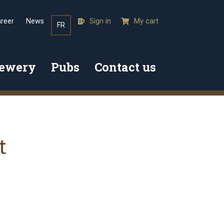
reer
News
Sign in
My cart
FR
rewery
Pubs
Contact us
t