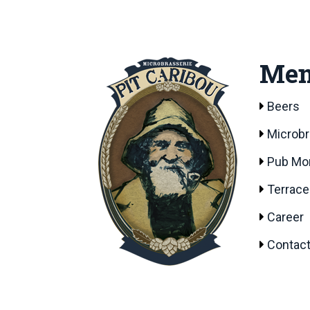
Me
Beers
Microb
Pub Mon
Terrace
Career
Contact