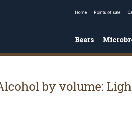
Home
Points of sale
Ca
Beers
Microb
Alcohol by volume:
Ligh