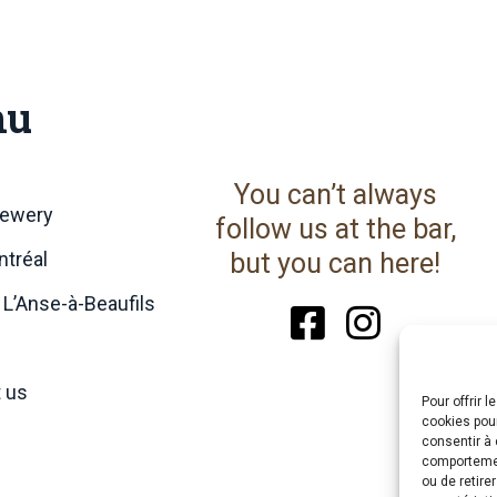
nu
You can’t always
rewery
follow us at the bar,
tréal
but you can here!
 L’Anse-à-Beaufils
 us
Pour offrir 
cookies pour
consentir à 
comportement
ou de retire