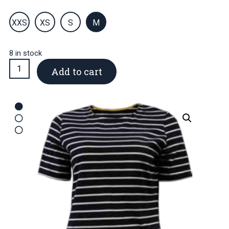
XXS
XS
S
M
8 in stock
Striped
Add to cart
dress
quantity