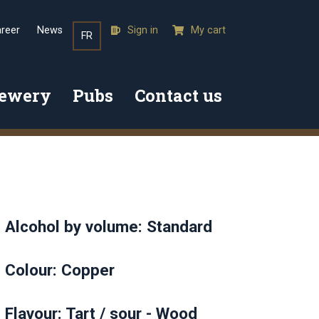
reer
News
Sign in
My cart
FR
rewery
Pubs
Contact us
Alcohol by volume: Standard
Colour: Copper
Flavour: Tart / sour - Wood