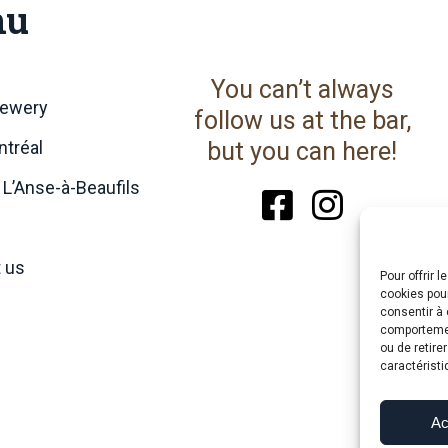
nu
You can’t always
rewery
follow us at the bar,
tréal
but you can here!
 L’Anse-à-Beaufils
 us
Pour offrir 
cookies pour
consentir à 
comportement
ou de retire
caractéristi
Ac