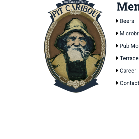
Me
Beers
Microb
Pub Mon
Terrace
Career
Contact