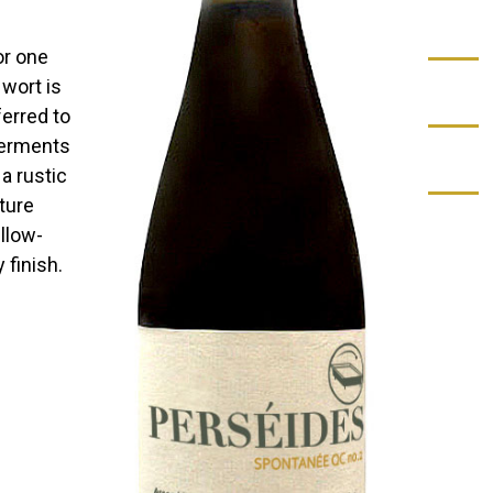
or one
 wort is
ferred to
ferments
a rustic
ture
llow-
 finish.