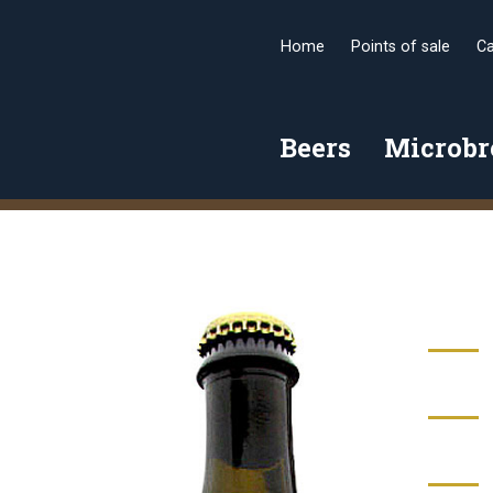
Home
Points of sale
Ca
Beers
Microb
2