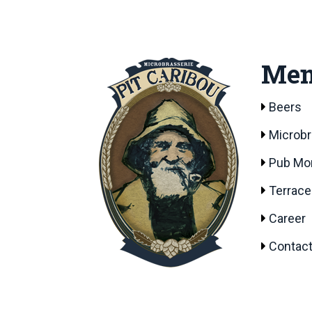
Me
Beers
Microb
Pub Mon
Terrace
Career
Contact