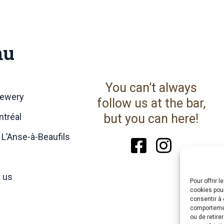
nu
You can’t always
rewery
follow us at the bar,
tréal
but you can here!
 L’Anse-à-Beaufils
 us
Pour offrir 
cookies pour
consentir à 
comportement
ou de retire