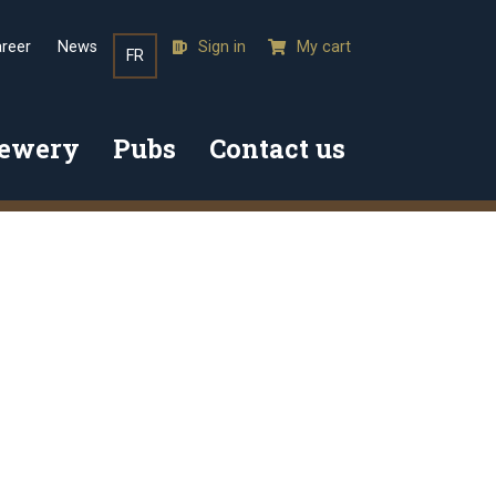
reer
News
Sign in
My cart
FR
rewery
Pubs
Contact us