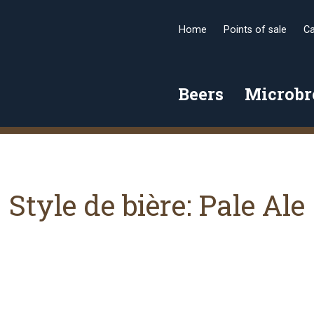
Home
Points of sale
Ca
Beers
Microb
Style de bière:
Pale Ale